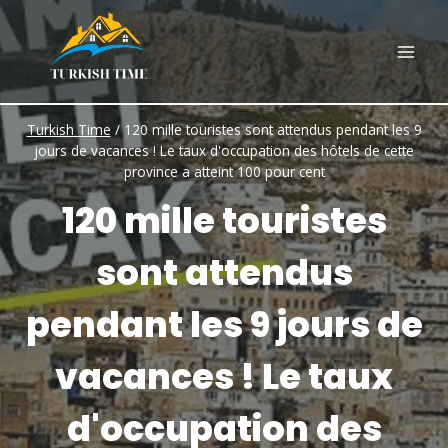
Skip
to
content
Turkish Time
/
120 mille touristes sont attendus pendant les 9
jours de vacances ! Le taux d'occupation des hôtels de cette
province a atteint 100 pour cent
120 mille touristes
sont attendus
pendant les 9 jours de
vacances ! Le taux
d'occupation des