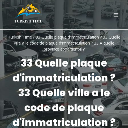
Skip
to
content
Turkish Time
/
33 Quelle plaque d'immatriculation ? 33 Quelle
ville a le code de plaque d'immatriculation ? 33 À quelle
province appartient-il ?
33 Quelle plaque
d'immatriculation ?
33 Quelle ville a le
code de plaque
d'immatriculation ?