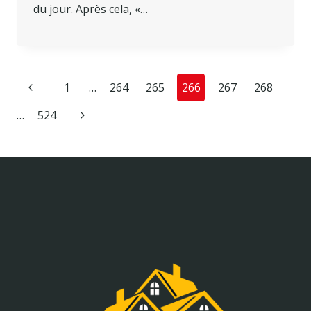
du jour. Après cela, «…
Page
Previous
1
…
264
265
266
267
268
navigation
Page
Next
…
524
Page