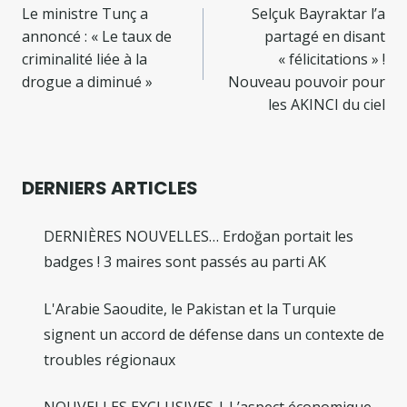
de
Le ministre Tunç a
Selçuk Bayraktar l’a
annoncé : « Le taux de
partagé en disant
l’article
criminalité liée à la
« félicitations » !
drogue a diminué »
Nouveau pouvoir pour
les AKINCI du ciel
DERNIERS ARTICLES
DERNIÈRES NOUVELLES… Erdoğan portait les
badges ! 3 maires sont passés au parti AK
L'Arabie Saoudite, le Pakistan et la Turquie
signent un accord de défense dans un contexte de
troubles régionaux
NOUVELLES EXCLUSIVES | L’aspect économique