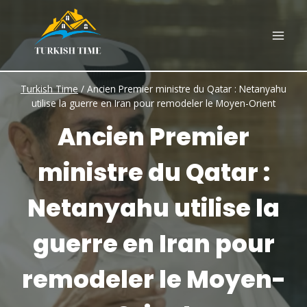
Skip
to
content
Turkish Time
/
Ancien Premier ministre du Qatar : Netanyahu
utilise la guerre en Iran pour remodeler le Moyen-Orient
Ancien Premier
ministre du Qatar :
Netanyahu utilise la
guerre en Iran pour
remodeler le Moyen-