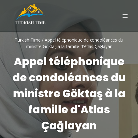
Skip
to
content
Turkish Time
/
Appel téléphonique de condoléances du
ministre Göktaş à la famille d'Atlas Çağlayan
Appel téléphonique
de condoléances du
ministre Göktaş à la
famille d'Atlas
Çağlayan