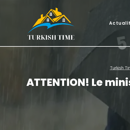
Skip
to
content
Actuali
Turkish T
ATTENTION! Le minis