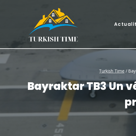
Skip
to
content
Actuali
Turkish Time
/
Bayr
Bayraktar TB3 Un véh
pr