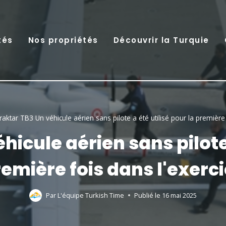
tés
Nos propriétés
Découvrir la Turquie
aktar TB3 Un véhicule aérien sans pilote a été utilisé pour la première 
icule aérien sans pilote 
emière fois dans l'exerc
Par
L'équipe Turkish Time
Publié le
16 mai 2025