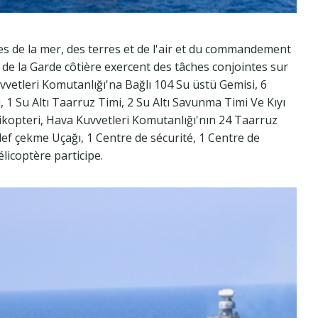
ces de la mer, des terres et de l'air et du commandement
 la Garde côtière exercent des tâches conjointes sur
Kuvvetleri Komutanlığı'na Bağlı 104 Su üstü Gemisi, 6
, 1 Su Altı Taarruz Timi, 2 Su Altı Savunma Timi Ve Kıyı
likopteri, Hava Kuvvetleri Komutanlığı'nın 24 Taarruz
ef çekme Uçağı, 1 Centre de sécurité, 1 Centre de
élicoptère participe.