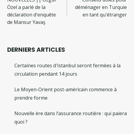
de
Özel a parlé de la
déménager en Turquie
l’article
déclaration d'enquête
en tant qu'étranger
de Mansur Yavaş
DERNIERS ARTICLES
Certaines routes d'Istanbul seront fermées à la
circulation pendant 14 jours
Le Moyen-Orient post-américain commence à
prendre forme
Nouvelle ère dans l’assurance routière : qui paiera
quoi ?