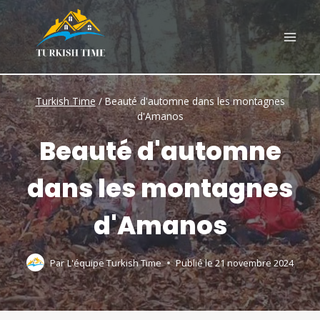
Skip
to
content
Turkish Time
/
Beauté d'automne dans les montagnes
d'Amanos
Beauté d'automne
dans les montagnes
d'Amanos
Par
L'équipe Turkish Time
Publié le
21 novembre 2024