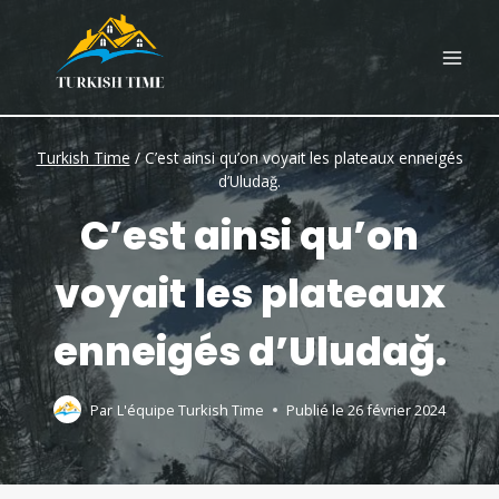
Skip
to
content
Turkish Time
/
C’est ainsi qu’on voyait les plateaux enneigés
d’Uludağ.
C’est ainsi qu’on
voyait les plateaux
enneigés d’Uludağ.
Par
L'équipe Turkish Time
Publié le
26 février 2024