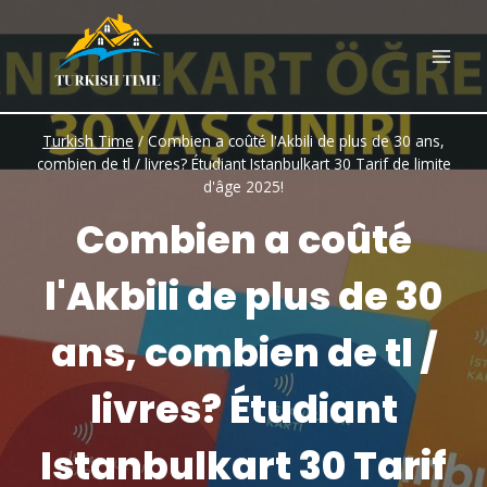
Skip
to
content
Turkish Time
/
Combien a coûté l'Akbili de plus de 30 ans,
combien de tl / livres? Étudiant Istanbulkart 30 Tarif de limite
d'âge 2025!
Combien a coûté
l'Akbili de plus de 30
ans, combien de tl /
livres? Étudiant
Istanbulkart 30 Tarif