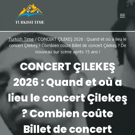
Skip
to
content
Turkish Time
/
CONCERT ÇILEKEŞ 2026 : Quand et où a lieu le
concert Çilekeş ? Combien coûte Billet de concert Çilekeş ? De
nouveau sur scène après 15 ans !
CONCERT ÇILEKEŞ
2026 : Quand et où a
lieu le concert Çilekeş
? Combien coûte
Billet de concert