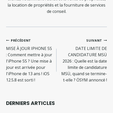
la location de propriétés et la fourniture de services
de conseil.
Navigation
PRÉCÉDENT
SUIVANT
de
MISE À JOUR IPHONE 5S
DATE LIMITE DE
: Comment mettre à jour
CANDIDATURE MSÜ
l’article
l'iPhone 5S ? Une mise à
2026 : Quelle est la date
jour est arrivée pour
limite de candidature
l'iPhone de 13 ans ! iOS
MSÜ, quand se termine-
12.5.8 est sorti !
t-elle ? ÖSYM annoncé !
DERNIERS ARTICLES