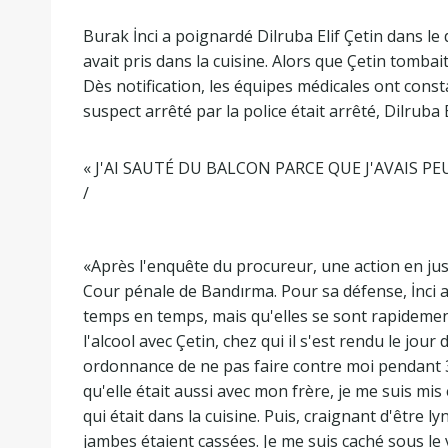
Burak İnci a poignardé Dilruba Elif Çetin dans le
avait pris dans la cuisine. Alors que Çetin tombait
Dès notification, les équipes médicales ont consta
suspect arrêté par la police était arrêté, Dilruba 
« J'AI SAUTÉ DU BALCON PARCE QUE J'AVAIS PE
/
«Après l'enquête du procureur, une action en jus
Cour pénale de Bandırma. Pour sa défense, İnci a d
temps en temps, mais qu'elles se sont rapidement 
l'alcool avec Çetin, chez qui il s'est rendu le jour
ordonnance de ne pas faire contre moi pendant 3
qu'elle était aussi avec mon frère, je me suis mis 
qui était dans la cuisine. Puis, craignant d'être ly
jambes étaient cassées. Je me suis caché sous le vé