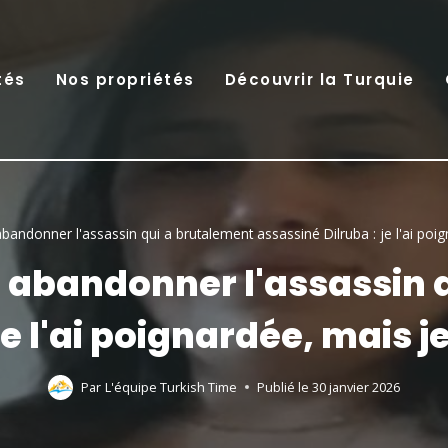
tés
Nos propriétés
Découvrir la Turquie
abandonner l'assassin qui a brutalement assassiné Dilruba : je l'ai poig
it abandonner l'assassin 
je l'ai poignardée, mais je
Par
L'équipe Turkish Time
Publié le
30 janvier 2026