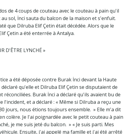
 dos de 4 coups de couteau avec le couteau à pain qu'il
 au sol, İnci sauta du balcon de la maison et s'enfuit.
té que Dilruba Elif Çetin était décédée. Alors que le
Elif Çetin a été enterrée à Antalya.
UR D'ÊTRE LYNCHÉ »
tice a été déposée contre Burak İnci devant la Haute
éclaré qu'elle et Dilruba Elif Çetin se disputaient de
réconciliées. Burak İnci a déclaré qu'ils avaient bu de
 de l'incident, et a déclaré : « Même si Dilruba a reçu une
0 jours, nous étions toujours ensemble. » Elle m'a dit
en colère. Je l'ai poignardée avec le petit couteau à pain
nché, je me suis jeté du balcon. » « Je suis parti. Mes
hicule. Ensuite, j'ai appelé ma famille et j'ai été arrêté