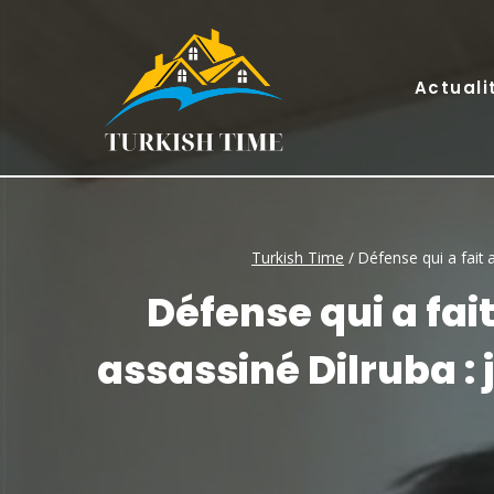
Skip
to
content
Actuali
Turkish Time
/
Défense qui a fait 
Défense qui a fa
assassiné Dilruba : 