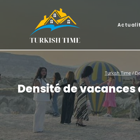
Skip
to
content
Actuali
Turkish Time
/
De
Densité de vacances 