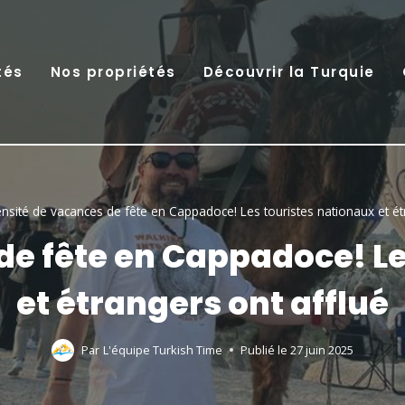
tés
Nos propriétés
Découvrir la Turquie
nsité de vacances de fête en Cappadoce! Les touristes nationaux et ét
de fête en Cappadoce! Le
et étrangers ont afflué
Par
L'équipe Turkish Time
Publié le
27 juin 2025