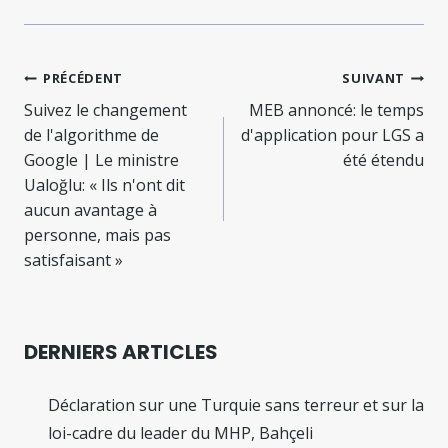
Navigation
PRÉCÉDENT
SUIVANT
de
Suivez le changement
MEB annoncé: le temps
de l'algorithme de
d'application pour LGS a
l’article
Google | Le ministre
été étendu
Ualoğlu: « Ils n'ont dit
aucun avantage à
personne, mais pas
satisfaisant »
DERNIERS ARTICLES
Déclaration sur une Turquie sans terreur et sur la
loi-cadre du leader du MHP, Bahçeli