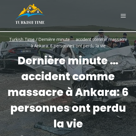
Skip
to
content
Turkish Time
/
Dernière minute … accident comme massacre
à Ankara: 6 personnes ont perdu la vie
Dernière minute …
accident comme
massacre à Ankara: 6
personnes ont perdu
la vie