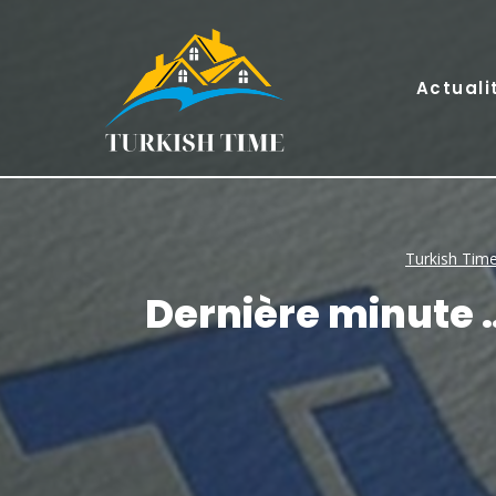
Skip
to
content
Actuali
Turkish Tim
Dernière minute …