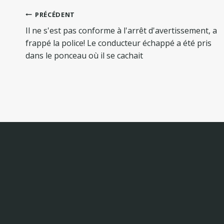
Navigation
PRÉCÉDENT
de
Il ne s'est pas conforme à l'arrêt d'avertissement, a
l’article
frappé la police! Le conducteur échappé a été pris
dans le ponceau où il se cachait