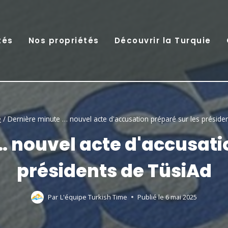
tés
Nos propriétés
Découvrir la Turquie
e
/
Dernière minute … nouvel acte d'accusation préparé sur les préside
 nouvel acte d'accusati
présidents de TüsiAd
Par
L'équipe Turkish Time
Publié le
6 mai 2025