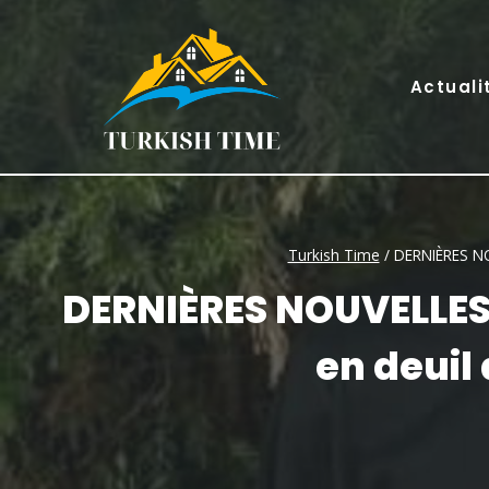
Skip
to
content
Actuali
Turkish Time
/
DERNIÈRES NOU
DERNIÈRES NOUVELLES 
en deuil