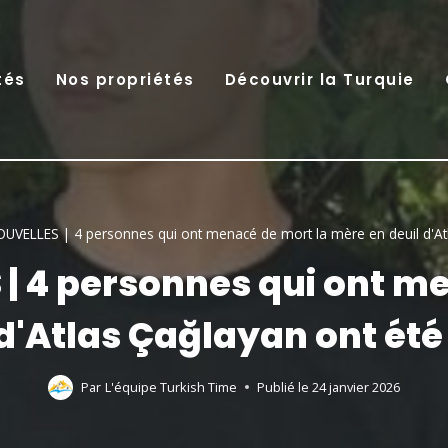
tés
Nos propriétés
Découvrir la Turquie
VELLES | 4 personnes qui ont menacé de mort la mère en deuil d'Atl
| 4 personnes qui ont m
 d'Atlas Çağlayan ont été
Par
L'équipe Turkish Time
Publié le
24 janvier 2026