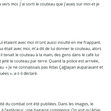
 vers moi. J'ai sorti le couteau que j'avais sur moi et je
qui étaient avec moi m'ont aussi insulté en me frappant.
 était avec moi, m'a dit de lui donner le couteau, alors
l tenait le couteau à la main, des gens dans le café lui
 jeté le couteau par terre. Quand la police est arrivée,
teau. « Je ne connaissais pas Atlas Çağlayan auparavant et
uées », a-t-il déclaré.
té du combat ont été publiées. Dans les images, le
e à l'extérieur, une bagarre commence. On voit qu'Atlas,