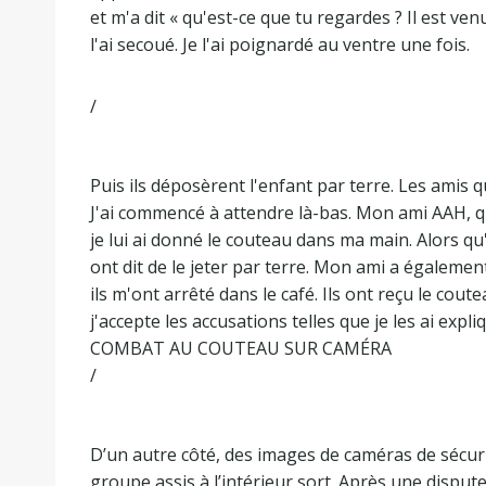
et m'a dit « qu'est-ce que tu regardes ? Il est venu
l'ai secoué. Je l'ai poignardé au ventre une fois.
/
Puis ils déposèrent l'enfant par terre. Les amis 
J'ai commencé à attendre là-bas. Mon ami AAH, qui
je lui ai donné le couteau dans ma main. Alors qu'i
ont dit de le jeter par terre. Mon ami a également
ils m'ont arrêté dans le café. Ils ont reçu le cou
j'accepte les accusations telles que je les ai expliq
COMBAT AU COUTEAU SUR CAMÉRA
/
D’un autre côté, des images de caméras de sécuri
groupe assis à l’intérieur sort. Après une disput