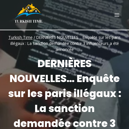
Skip
to
content
Turkish Time
/
DERNIÈRES NOUVELLES… Enquête sur les paris
illégaux : La sanction demandée contre 3 influenceurs a été
annoncée
DERNIÈRES
NOUVELLES… Enquête
sur les paris illégaux :
La sanction
demandée contre 3