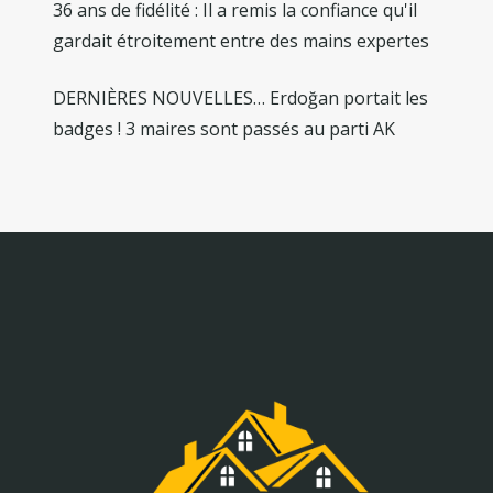
36 ans de fidélité : Il a remis la confiance qu'il
gardait étroitement entre des mains expertes
DERNIÈRES NOUVELLES… Erdoğan portait les
badges ! 3 maires sont passés au parti AK