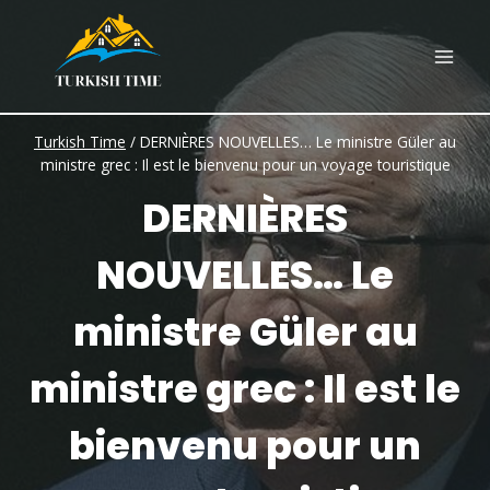
Skip
to
content
Turkish Time
/
DERNIÈRES NOUVELLES… Le ministre Güler au
ministre grec : Il est le bienvenu pour un voyage touristique
DERNIÈRES
NOUVELLES… Le
ministre Güler au
ministre grec : Il est le
bienvenu pour un