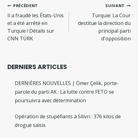
Navigation
PRÉCÉDENT
SUIVANT
de
Il a fraudé les États-Unis
Turquie: La Cour
et a été arrêté en
destitue la direction du
l’article
Turquie ! Détails sur
principal parti
CNN TÜRK
d'opposition
DERNIERS ARTICLES
DERNIÈRES NOUVELLES | Ömer Çelik, porte-
parole du parti AK : La lutte contre FETO se
poursuivra avec détermination
Opération de stupéfiants à Silivri : 376 kilos de
drogue saisis