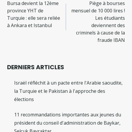
de
Bursa devient la 12ème
Piège à bourses
province YHT de
mensuel de 10 000 lires !
l’article
Turquie : elle sera reliée
Les étudiants
à Ankara et Istanbul
deviennent des
criminels à cause de la
fraude IBAN
DERNIERS ARTICLES
Israël réfléchit à un pacte entre l'Arabie saoudite,
la Turquie et le Pakistan à l'approche des
élections
11 recommandations importantes aux jeunes du
président du conseil d'administration de Baykar,
Selçuk Bayraktar