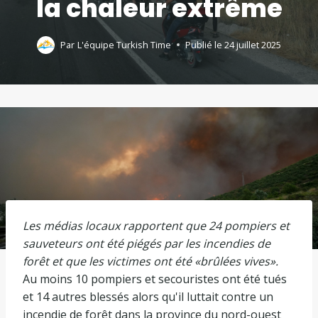
la chaleur extrême
Par
L'équipe Turkish Time
Publié le
24 juillet 2025
Les médias locaux rapportent que 24 pompiers et
sauveteurs ont été piégés par les incendies de
forêt et que les victimes ont été «brûlées vives».
Au moins 10 pompiers et secouristes ont été tués
et 14 autres blessés alors qu'il luttait contre un
incendie de forêt dans la province du nord-ouest