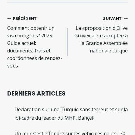
Navigation
PRÉCÉDENT
SUIVANT
de
Comment obtenir un
La «proposition d'Olive
visa hongrois? 2025
Grove» a été acceptée à
l’article
Guide actuel:
la Grande Assemblée
documents, frais et
nationale turque
coordonnées de rendez-
vous
DERNIERS ARTICLES
Déclaration sur une Turquie sans terreur et sur la
loi-cadre du leader du MHP, Bahçeli
Un mur s'est effondré sur les véhicules neufs : 30