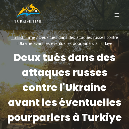
Skip
to
content
Turkish Time
/
Deux tués dans des attaques russes contre
l'Ukraine avant les éventuelles pourparlers à Turkiye
Deux tués dans des
attaques russes
contre l'Ukraine
avant les éventuelles
pourparlers à Turkiye