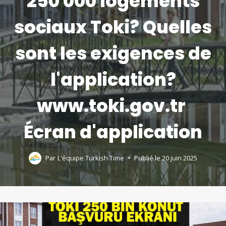
250 000 logements
sociaux Toki? Quelles
sont les exigences de
l'application?
www.toki.gov.tr ​​
Écran d'application
Par
L'équipe Turkish Time
Publié le
20 juin 2025