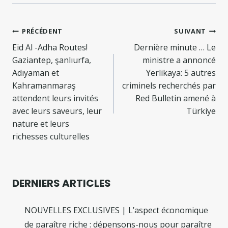
Navigation
PRÉCÉDENT
SUIVANT
de
Eid Al -Adha Routes!
Dernière minute … Le
Gaziantep, şanlıurfa,
ministre a annoncé
l’article
Adıyaman et
Yerlikaya: 5 autres
Kahramanmaraş
criminels recherchés par
attendent leurs invités
Red Bulletin amené à
avec leurs saveurs, leur
Türkiye
nature et leurs
richesses culturelles
DERNIERS ARTICLES
NOUVELLES EXCLUSIVES | L’aspect économique
de paraître riche : dépensons-nous pour paraître