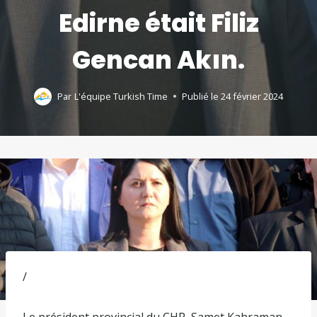
Edirne était Filiz
Gencan Akın.
Par
L'équipe Turkish Time
Publié le
24 février 2024
/
Le président provincial du CHP, Samet Kahraman,