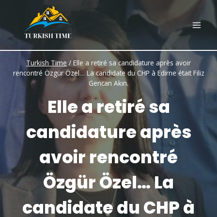
Skip
to
content
Turkish Time
/
Elle a retiré sa candidature après avoir
rencontré Özgür Özel… La candidate du CHP à Edirne était Filiz
Gencan Akın.
Elle a retiré sa
candidature après
avoir rencontré
Özgür Özel… La
candidate du CHP à