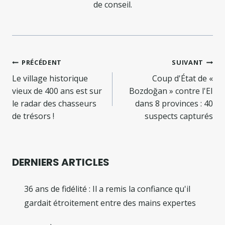
de conseil.
Navigation
PRÉCÉDENT
SUIVANT
de
Le village historique
Coup d'État de «
vieux de 400 ans est sur
Bozdoğan » contre l'EI
l’article
le radar des chasseurs
dans 8 provinces : 40
de trésors !
suspects capturés
DERNIERS ARTICLES
36 ans de fidélité : Il a remis la confiance qu'il
gardait étroitement entre des mains expertes