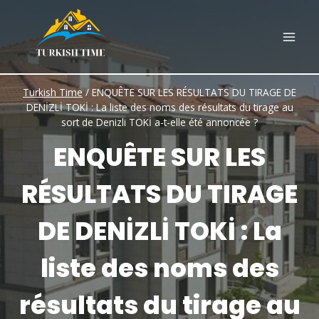
Skip
to
content
Turkish Time
/
ENQUÊTE SUR LES RÉSULTATS DU TIRAGE DE
DENİZLİ TOKİ : La liste des noms des résultats du tirage au
sort de Denizli TOKİ a-t-elle été annoncée ?
ENQUÊTE SUR LES
RÉSULTATS DU TIRAGE
DE DENİZLİ TOKİ : La
liste des noms des
résultats du tirage au