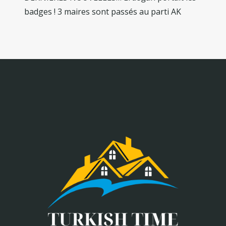
badges ! 3 maires sont passés au parti AK