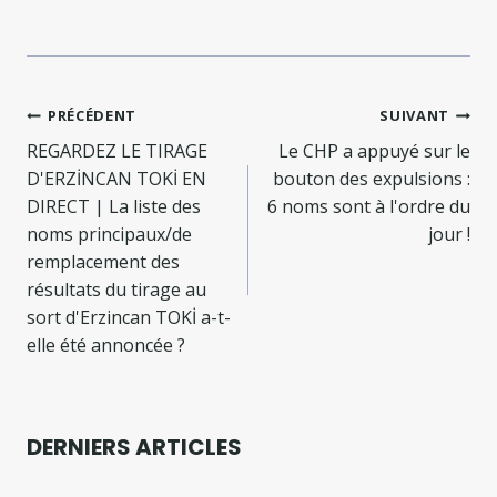
Navigation
PRÉCÉDENT
SUIVANT
de
REGARDEZ LE TIRAGE
Le CHP a appuyé sur le
D'ERZİNCAN TOKİ EN
bouton des expulsions :
l’article
DIRECT | La liste des
6 noms sont à l'ordre du
noms principaux/de
jour !
remplacement des
résultats du tirage au
sort d'Erzincan TOKİ a-t-
elle été annoncée ?
DERNIERS ARTICLES