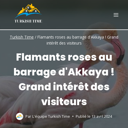
Skip
to
content
Turkish Time
/
Flamants roses au barrage d'Akkaya ! Grand
intérêt des visiteurs
Flamants roses au
barrage d'Akkaya !
Grand intérêt des
visiteurs
Par
L'équipe Turkish Time
Publié le
13 avril 2024