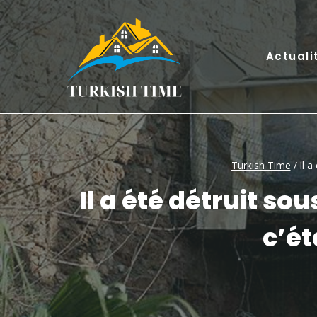
Skip
to
content
Actuali
Turkish Time
/
Il a
Il a été détruit so
c’ét