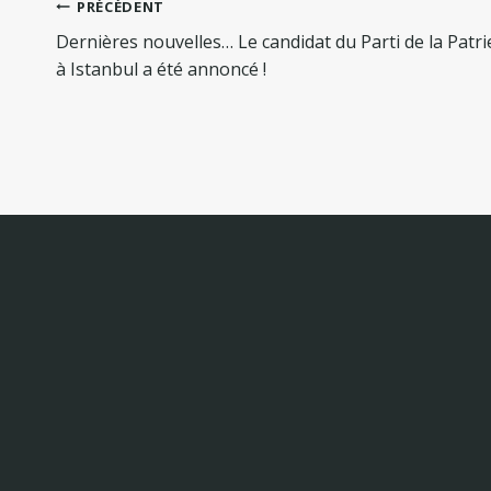
Navigation
PRÉCÉDENT
de
Dernières nouvelles… Le candidat du Parti de la Patri
l’article
à Istanbul a été annoncé !