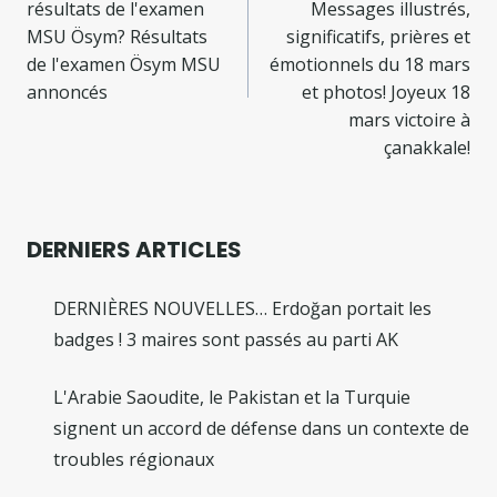
l’article
résultats de l'examen
Messages illustrés,
MSU Ösym? Résultats
significatifs, prières et
de l'examen Ösym MSU
émotionnels du 18 mars
annoncés
et photos! Joyeux 18
mars victoire à
çanakkale!
DERNIERS ARTICLES
DERNIÈRES NOUVELLES… Erdoğan portait les
badges ! 3 maires sont passés au parti AK
L'Arabie Saoudite, le Pakistan et la Turquie
signent un accord de défense dans un contexte de
troubles régionaux