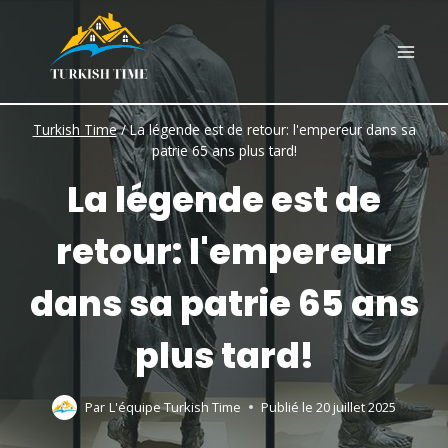
Skip
to
content
Turkish Time
/
La légende est de retour: l'empereur dans sa
patrie 65 ans plus tard!
La légende est de
retour: l'empereur
dans sa patrie 65 ans
plus tard!
Par
L'équipe Turkish Time
Publié le
20 juillet 2025