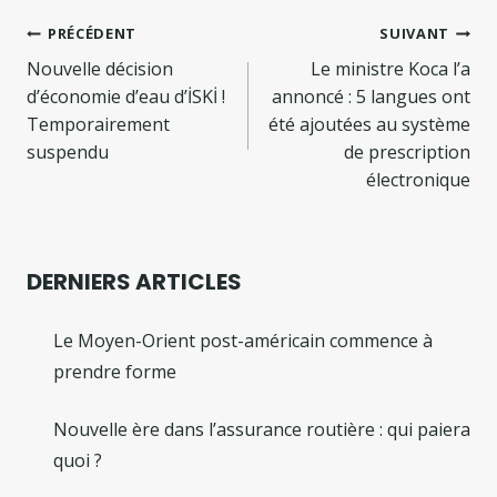
Navigation
PRÉCÉDENT
SUIVANT
de
Nouvelle décision
Le ministre Koca l’a
d’économie d’eau d’İSKİ !
annoncé : 5 langues ont
l’article
Temporairement
été ajoutées au système
suspendu
de prescription
électronique
DERNIERS ARTICLES
Le Moyen-Orient post-américain commence à
prendre forme
Nouvelle ère dans l’assurance routière : qui paiera
quoi ?