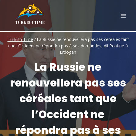
Skip
to
content
Turkish Time
/
La Russie ne renouvellera pas ses céréales tant
que l’Occident ne répondra pas à ses demandes, dit Poutine à
Erdogan
La Russie ne
renouvellera pas ses
céréales tant que
l’Occident ne
répondra pas à ses