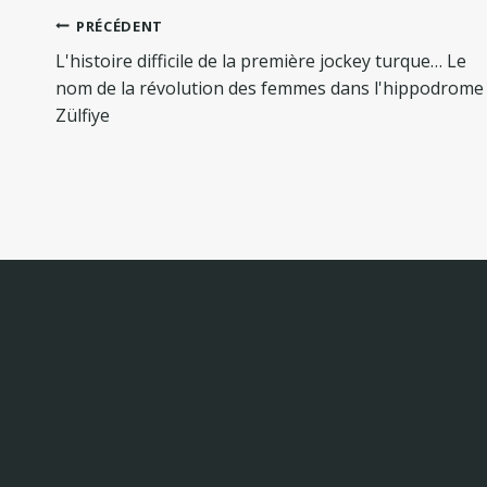
Navigation
PRÉCÉDENT
de
L'histoire difficile de la première jockey turque… Le
l’article
nom de la révolution des femmes dans l'hippodrome 
Zülfiye