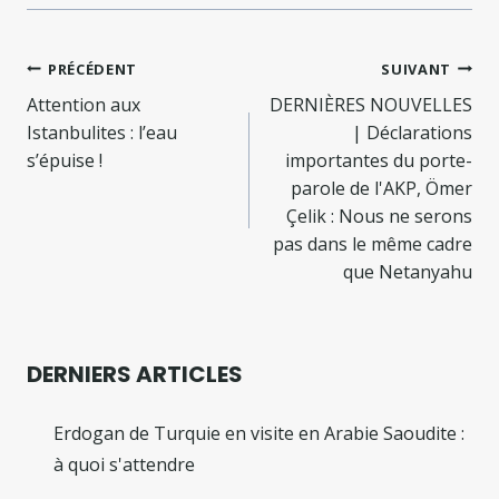
Navigation
PRÉCÉDENT
SUIVANT
de
Attention aux
DERNIÈRES NOUVELLES
Istanbulites : l’eau
| Déclarations
l’article
s’épuise !
importantes du porte-
parole de l'AKP, Ömer
Çelik : Nous ne serons
pas dans le même cadre
que Netanyahu
DERNIERS ARTICLES
Erdogan de Turquie en visite en Arabie Saoudite :
à quoi s'attendre