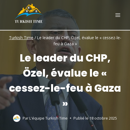
Skip
to
content
Turkish Time
/
Le leader du CHP, Özel, évalue le « cessez-le-
feu à Gaza »
Le leader du CHP,
Özel, évalue le «
cessez-le-feu à Gaza
»
Par
L'équipe Turkish Time
Publié le
18 octobre 2025