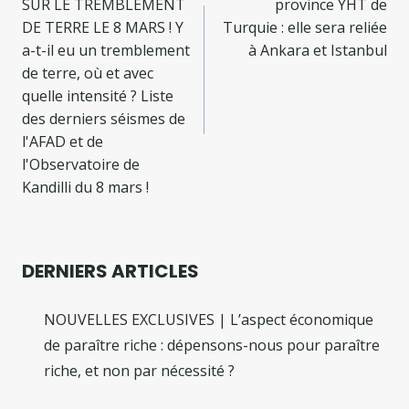
SUR LE TREMBLEMENT
province YHT de
l’article
DE TERRE LE 8 MARS ! Y
Turquie : elle sera reliée
a-t-il eu un tremblement
à Ankara et Istanbul
de terre, où et avec
quelle intensité ? Liste
des derniers séismes de
l'AFAD et de
l'Observatoire de
Kandilli du 8 mars !
DERNIERS ARTICLES
NOUVELLES EXCLUSIVES | L’aspect économique
de paraître riche : dépensons-nous pour paraître
riche, et non par nécessité ?