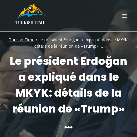
Skip
to
content
Turkish Time
/
Le président Erdoğan a expliqué dans le MKYK:
détails de la réunion de «Trump» …
Le président Erdoğan
a expliqué dans le
MKYK: détails de la
réunion de «Trump»
…