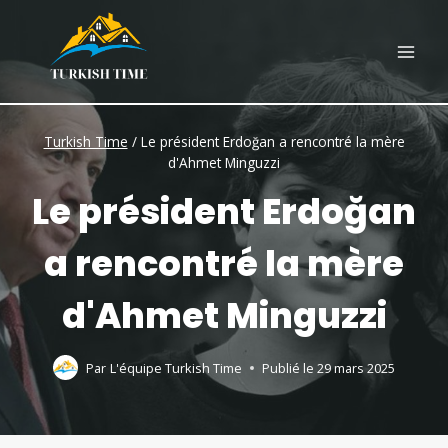
Skip
to
content
Turkish Time
/
Le président Erdoğan a rencontré la mère
d'Ahmet Minguzzi
Le président Erdoğan
a rencontré la mère
d'Ahmet Minguzzi
Par
L'équipe Turkish Time
Publié le
29 mars 2025