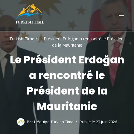
Skip
to
content
Turkish Time
/
Le Président Erdoğan a rencontré le Président
de la Mauritanie
Le Président Erdoğan
a rencontré le
Président de la
Mauritanie
Par
L'équipe Turkish Time
Publié le
27 juin 2026