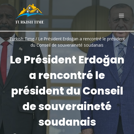
Skip
to
content
Turkish Time
/
Le Président Erdoğan a rencontré le président
du Conseil de souveraineté soudanais
Le Président Erdoğan
a rencontré le
président du Conseil
de souveraineté
soudanais