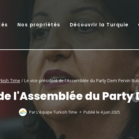
tés
Nos propriétés
Découvrir la Turquie
rkish Time
/
Le vice-président de l'Assemblée du Party Dem Pervin Bul
 de l'Assemblée du Party
Par
L'équipe Turkish Time
Publié le
4 juin 2025