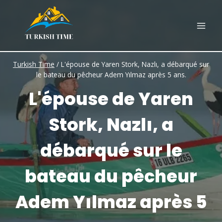
Skip
to
content
Turkish Time
/
L'épouse de Yaren Stork, Nazlı, a débarqué sur
le bateau du pêcheur Adem Yılmaz après 5 ans.
L'épouse de Yaren
Stork, Nazlı, a
débarqué sur le
bateau du pêcheur
Adem Yılmaz après 5