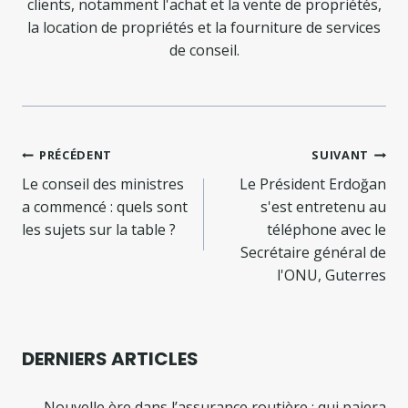
clients, notamment l'achat et la vente de propriétés,
la location de propriétés et la fourniture de services
de conseil.
Navigation
PRÉCÉDENT
SUIVANT
de
Le conseil des ministres
Le Président Erdoğan
a commencé : quels sont
s'est entretenu au
l’article
les sujets sur la table ?
téléphone avec le
Secrétaire général de
l'ONU, Guterres
DERNIERS ARTICLES
Nouvelle ère dans l’assurance routière : qui paiera