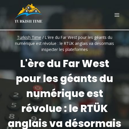
Skip
to
content
Turkish Time
/
L'ère du Far West pour les géants du
numérique est révolue : le RTÜK anglais va désormais
inspecter les plateformes
L'ère du Far West
pour les géants du
numérique est
révolue : le RTÜK
anglais va désormais