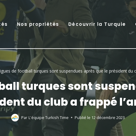
tés
Nos propriétés
Découvrir la Turquie
ligues de football turques sont suspendues après que le président du cl
tball turques sont suspe
dent du club a frappé l’a
Par
L'équipe Turkish Time
Publié le
12 décembre 2023