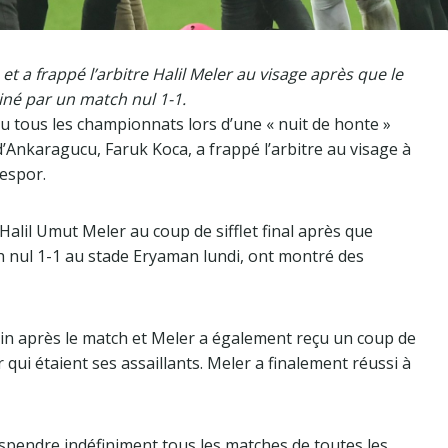
et a frappé l’arbitre Halil Meler au visage après que le
iné par un match nul 1-1.
u tous les championnats lors d’une « nuit de honte »
d’Ankaragucu, Faruk Koca, a frappé l’arbitre au visage à
zespor.
e Halil Umut Meler au coup de sifflet final après que
ch nul 1-1 au stade Eryaman lundi, ont montré des
in après le match et Meler a également reçu un coup de
ir qui étaient ses assaillants. Meler a finalement réussi à
uspendre indéfiniment tous les matches de toutes les