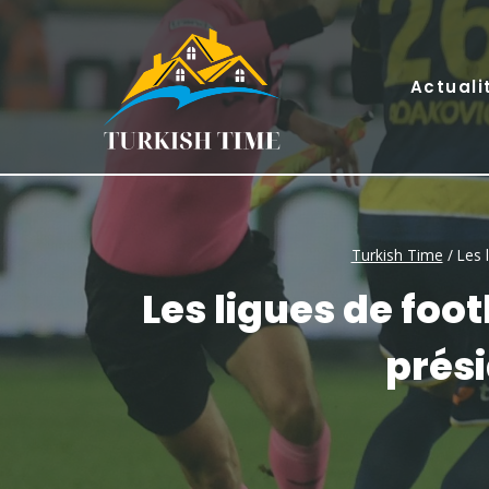
Skip
to
content
Actuali
Turkish Time
/
Les 
Les ligues de foo
prési