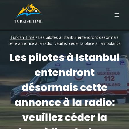
Skip
to
content
Turkish Time
/
Les pilotes à Istanbul entendront désormais
cette annonce à la radio: veuillez céder la place à l'ambulance
Les pilotes à Istanbul
entendront
désormais cette
annonce à la radio:
veuillez céder la