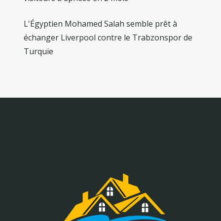
L'Égyptien Mohamed Salah semble prêt à
échanger Liverpool contre le Trabzonspor de
Turquie