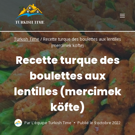
Skip
to
content
Turkish Time
/
Recette turque des boulettes aux lentilles
(mercimek köfte)
Recette turque des
boulettes aux
lentilles (mercimek
köfte)
Par
L'équipe Turkish Time
Publié le
9 octobre 2022