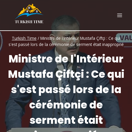
Skip
to
content
Turkish Time
/
Ministre de l'Intérieur Mustafa Çiftçi : Ce qui
s'est passé lors de la cérémonie de serment était inapproprié
Ministre de l'Intérieur
Mustafa Çiftçi : Ce qui
s'est passé lors de la
cérémonie de
serment était