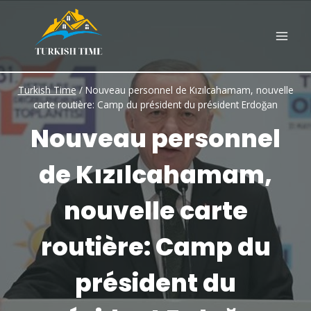
Skip
to
content
Turkish Time
/
Nouveau personnel de Kızılcahamam, nouvelle
carte routière: Camp du président du président Erdoğan
Nouveau personnel
de Kızılcahamam,
nouvelle carte
routière: Camp du
président du