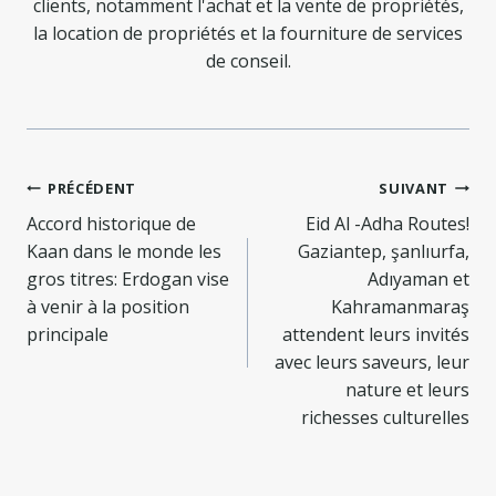
clients, notamment l'achat et la vente de propriétés,
la location de propriétés et la fourniture de services
de conseil.
Navigation
PRÉCÉDENT
SUIVANT
de
Accord historique de
Eid Al -Adha Routes!
Kaan dans le monde les
Gaziantep, şanlıurfa,
l’article
gros titres: Erdogan vise
Adıyaman et
à venir à la position
Kahramanmaraş
principale
attendent leurs invités
avec leurs saveurs, leur
nature et leurs
richesses culturelles