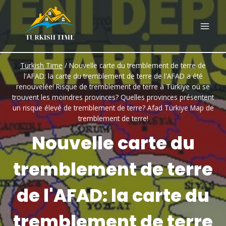
Skip
to
content
Turkish Time
/
Nouvelle carte du tremblement de terre de
l'AFAD: la carte du tremblement de terre de l'AFAD a été
renouvelée! Risque de tremblement de terre à Türkiye où se
trouvent les moindres provinces? Quelles provinces présentent
un risque élevé de tremblement de terre? Afad Türkiye Map de
tremblement de terre!
Nouvelle carte du
tremblement de terre
de l'AFAD: la carte du
tremblement de terre