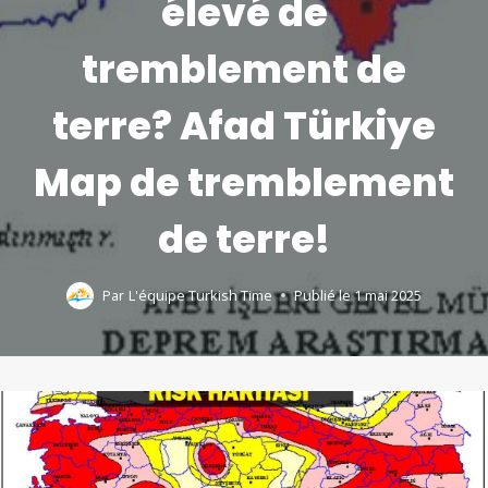
élevé de
tremblement de
terre? Afad Türkiye
Map de tremblement
de terre!
Par
L'équipe Turkish Time
Publié le
1 mai 2025